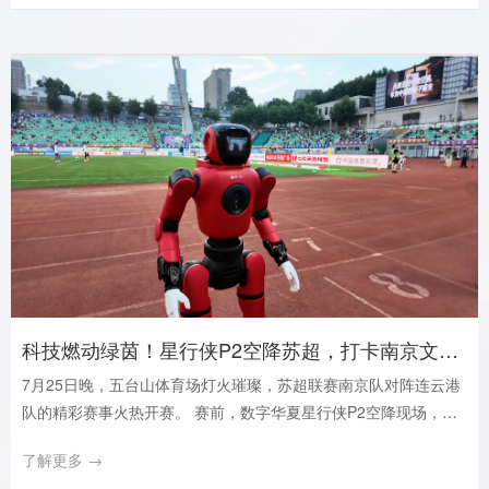
业潜力和成熟的资本价值，从众多优秀科创企业中脱颖而出，荣获
深圳市“潜在独角兽企业”称号，正式纳入深圳市科创企业梯度培育
库重点扶持名录，企业发展迈入全新里程碑。
科技燃动绿茵！星行侠P2空降苏超，打卡南京文旅新地标
7月25日晚，五台山体育场灯火璀璨，苏超联赛南京队对阵连云港
队的精彩赛事火热开赛。 赛前，数字华夏星行侠P2空降现场，化
身“科技观众”巡游助威，硬核机械身姿与热烈赛场氛围交织，碰撞
了解更多 →
出一场体育+智能文旅的跨界视觉盛宴。