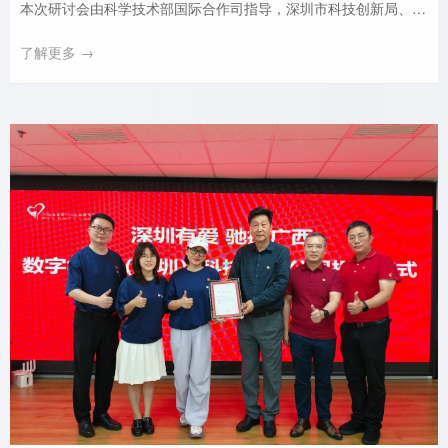
本次研讨会由科学技术部国际合作司指导，深圳市科技创新局、前
海管理局与北京国际交流协会联合主办。汇聚 17 个 APEC 成员经
了解更多 →
济体 50 余位行业嘉宾，围绕科技发展公平性、包容性、智能技术
全球治理等核心议题深度研讨，搭建起亚太区域科技创新互学互鉴
的交流平台。