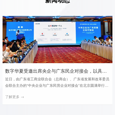
数字华夏受邀出席央企与广东民企对接会，以具身智能赋能政企服务新生态
近日，由广东省工商业联合会（总商会）、广东省发展和改革委员
会联合主办的“中央企业与广东民营企业对接会”在北京圆满举行。
来自中央企业和广东民营企业代表齐聚一堂，围绕产供链对接、科
了解更多 →
技创新、产业升级等话题展开深入交流，共话合作新机遇。