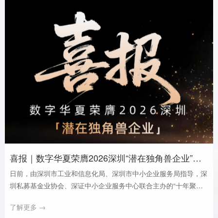
喜报｜数字华夏荣膺2026深圳“潜在独角兽企业”，硬核实力再获权威认证
日前，由深圳市工业和信息化局、深圳市中小企业服务局指导，深
圳私募基金业协会、深证中小企业服务中心联合主办的“十年聚变 ·
硬核领航 · 共赴新程——2026中国（深圳）独角兽企业大会”在深
了解更多 →
圳圆满落幕。 数字华夏凭借卓越的技术创新能力、高成长性的商