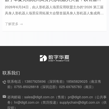
2026年6月24日，由人形机器人场景应用联盟主办的“2026 第三届
具身人形机器人场景应用拓展大会暨首届具身人形机器人集成商百
人会”于杭州圆满启幕。数字华夏受邀出席，华夏机器人副总经理
了解更多 →
石彪带来《具身机器人在交互场景中的应用探索》主题分享，同步
携仿生机器人亮相展会现场，引发全场高度关注。
联系我们
联系电话：13807925696（深圳售前）18565829025（南京售
前）0755-85028818（深圳总部）025-69765783（南京）
咨询邮箱：sales@digit.com.cn（售前）pr@digit.com.cn（公共事
务）hr@digit.com.cn（简历投递）supplychain@digit.com.cn（供
应链）