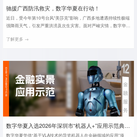
驰援广西防汛救灾，数字华夏在行动！
近日，受今年第10号台风"美莎克"影响，广西多地遭遇持续性极端
强降雨天气，引发严重洪涝及次生灾害。面对严峻灾情，数字华夏
迅速响应，成立广西防汛应急救灾工作组，启动应急驰援行动，积
了解更多 →
极履行社会责任，以实际行动助力一线抗灾救援。
数字华夏入选2026年深圳市“机器人+”应用示范典型案例
数字华夏凭借“基于VLA技术的导览机器人在金融领域的应用”项