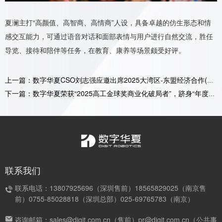
夏澜主打“高颜值、高智商、高情商”人设，具备卓越的仿生形态和情
感交互能力，可通过语音对话和面部表情与用户进行自然交流，胜任
导览、接待和陪伴等任务，在教育、康养等场景颇受好评。
上一篇：数字华夏CSO刘志强应邀出席2025大湾区-东盟经济合作(前海)论坛
下一篇：数字华夏荣获“2025高工金球奖商业化破局者”，跻身“年度力量榜”！
联系我们
联系电话：13807925696（深圳售前）18565829025（南京售
前）0755-85028818（深圳总部）025-69765783（南京）
咨询邮箱：sales@digit.com.cn（售前）pr@digit.com.cn（公共事