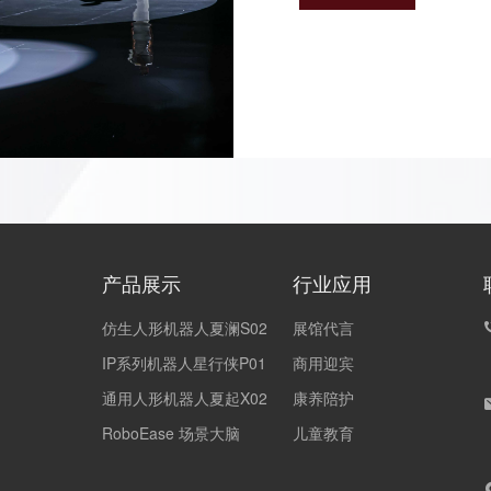
产品展示
行业应用
仿生人形机器人夏澜S02
展馆代言
IP系列机器人星行侠P01
商用迎宾
通用人形机器人夏起X02
康养陪护
RoboEase 场景大脑
儿童教育