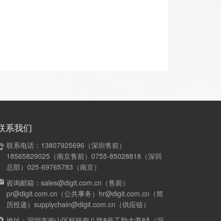
联系我们
联系电话：13807925696（深圳售前）
18565829025（南京售前）0755-85028818（深圳
总部）025-69765783（南京）
咨询邮箱：sales@digit.com.cn（售前）
pr@digit.com.cn（公共事务）hr@digit.com.cn（简
历投递）supplychain@digit.com.cn（供应链）
地址：深圳市南山区科技南八路8号工勘大厦8A（深