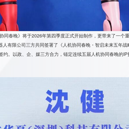
机协同春晚》将于2026年第四季度正式开始制作，更带来了一
人有限公司三方共同签署了《人机协同春晚・智启未来五年战略合作
略签约。以政、企、媒三方合力，锚定连续五届人机协同春晚的I